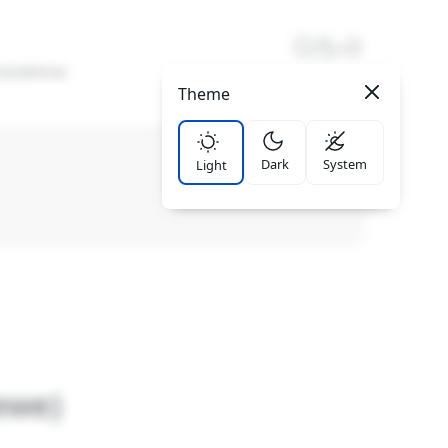
Guidelines
Theme
Dark
System
Light
Cewe)