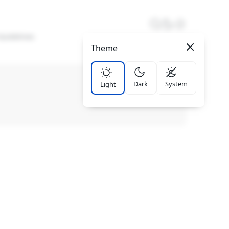
Guidelines
Theme
Dark
System
Light