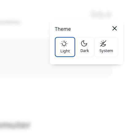
Guidelines
Theme
Dark
System
Light
mmuter